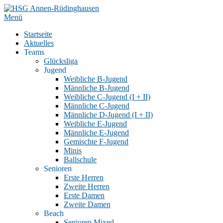
Zum
Inhalt
Menü
springen
Startseite
Aktuelles
Teams
Glücksliga
Jugend
Weibliche B-Jugend
Männliche B-Jugend
Weibliche C-Jugend (I + II)
Männliche C-Jugend
Männliche D-Jugend (I + II)
Weibliche E-Jugend
Männliche E-Jugend
Gemischte F-Jugend
Minis
Ballschule
Senioren
Erste Herren
Zweite Herren
Erste Damen
Zweite Damen
Beach
Senioren Mixed