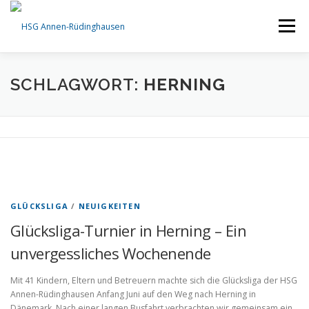
Zum
Inhalt
Menü
springen
STARTSEITE
AKTUELLES
TEAMS
EVENTS
SCHLAGWORT:
HERNING
INFOS
SPONSORING
SHOP
ÜBER UNS
GLÜCKSLIGA
/
NEUIGKEITEN
Glücksliga-Turnier in Herning – Ein
unvergessliches Wochenende
Mit 41 Kindern, Eltern und Betreuern machte sich die Glücksliga der HSG
Annen-Rüdinghausen Anfang Juni auf den Weg nach Herning in
Dänemark. Nach einer langen Busfahrt verbrachten wir gemeinsam ein