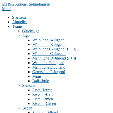
Zum
Inhalt
Menü
springen
Startseite
Aktuelles
Teams
Glücksliga
Jugend
Weibliche B-Jugend
Männliche B-Jugend
Weibliche C-Jugend (I + II)
Männliche C-Jugend
Männliche D-Jugend (I + II)
Weibliche E-Jugend
Männliche E-Jugend
Gemischte F-Jugend
Minis
Ballschule
Senioren
Erste Herren
Zweite Herren
Erste Damen
Zweite Damen
Beach
Senioren Mixed