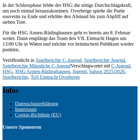
In der Schlussphase fehlte der HSG die nötige Durchschlagskraft,
um noch einmal heranzukommen. Overberge spielte die Partie
souverän zu Ende und erhöhte den Abstand bis zum Abpfiff auf
sieben Tore.
Für die HSG Annen-Rüdinghausen geht es bereits am 8. Februar
weiter. Dann empfängt das Team den VfL Eintracht Hagen um
13:00 Uhr in Witten und möchte vor heimischem Publikum wieder
punkten.
Veröffentlicht in
Spielberichte C-Jugend
,
Spielberichte Jugend
,
Spielberichte Männliche C-Jugend
Verschlagwortet mit
C-Jugend
,
HSG
,
HSG Annen-Rüdinghausen
,
Jugend
,
Saison 2025/2026
,
Spielberichte
,
TuS Eintracht Overberge
Infos
Datenschutzerklärung
Impressum
Cookie-Richtlinie (EU)
Unsere Sponsoren