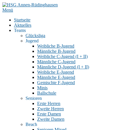
Zum
Inhalt
Menü
springen
Startseite
Aktuelles
Teams
Glücksliga
Jugend
Weibliche B-Jugend
Männliche B-Jugend
Weibliche C-Jugend (I + II)
Männliche C-Jugend
Männliche D-Jugend (I + II)
Weibliche E-Jugend
Männliche E-Jugend
Gemischte F-Jugend
Minis
Ballschule
Senioren
Erste Herren
Zweite Herren
Erste Damen
Zweite Damen
Beach
Senioren Mixed