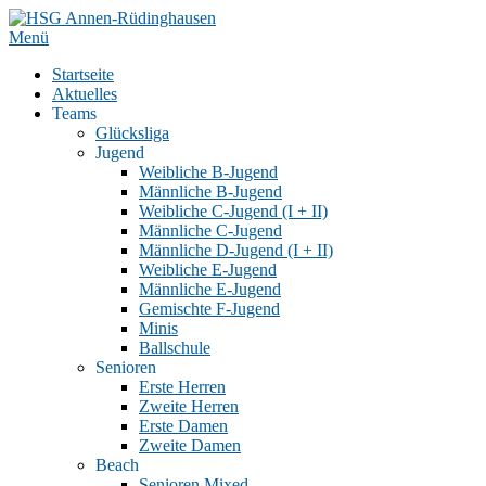
Zum
Inhalt
Menü
springen
Startseite
Aktuelles
Teams
Glücksliga
Jugend
Weibliche B-Jugend
Männliche B-Jugend
Weibliche C-Jugend (I + II)
Männliche C-Jugend
Männliche D-Jugend (I + II)
Weibliche E-Jugend
Männliche E-Jugend
Gemischte F-Jugend
Minis
Ballschule
Senioren
Erste Herren
Zweite Herren
Erste Damen
Zweite Damen
Beach
Senioren Mixed