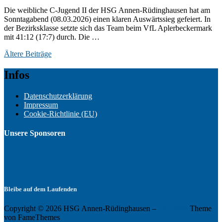
Die weibliche C-Jugend II der HSG Annen-Rüdinghausen hat am
Sonntagabend (08.03.2026) einen klaren Auswärtssieg gefeiert. In
der Bezirksklasse setzte sich das Team beim VfL Aplerbeckermark
mit 41:12 (17:7) durch. Die …
Beitragsnavigation
Ältere Beiträge
Infos
Datenschutzerklärung
Impressum
Cookie-Richtlinie (EU)
Unsere Sponsoren
Bleibe auf dem Laufenden
Copyright © 2026 HSG Annen-Rüdinghausen
–
OnePress
Theme
von FameThemes