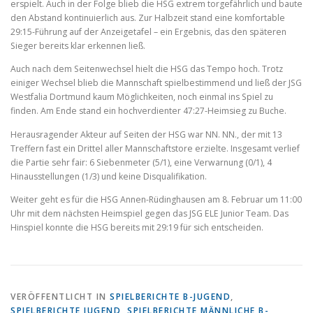
erspielt. Auch in der Folge blieb die HSG extrem torgefährlich und baute
den Abstand kontinuierlich aus. Zur Halbzeit stand eine komfortable
29:15-Führung auf der Anzeigetafel – ein Ergebnis, das den späteren
Sieger bereits klar erkennen ließ.
Auch nach dem Seitenwechsel hielt die HSG das Tempo hoch. Trotz
einiger Wechsel blieb die Mannschaft spielbestimmend und ließ der JSG
Westfalia Dortmund kaum Möglichkeiten, noch einmal ins Spiel zu
finden. Am Ende stand ein hochverdienter 47:27-Heimsieg zu Buche.
Herausragender Akteur auf Seiten der HSG war NN. NN., der mit 13
Treffern fast ein Drittel aller Mannschaftstore erzielte. Insgesamt verlief
die Partie sehr fair: 6 Siebenmeter (5/1), eine Verwarnung (0/1), 4
Hinausstellungen (1/3) und keine Disqualifikation.
Weiter geht es für die HSG Annen-Rüdinghausen am 8. Februar um 11:00
Uhr mit dem nächsten Heimspiel gegen das JSG ELE Junior Team. Das
Hinspiel konnte die HSG bereits mit 29:19 für sich entscheiden.
VERÖFFENTLICHT IN
SPIELBERICHTE B-JUGEND
,
SPIELBERICHTE JUGEND
,
SPIELBERICHTE MÄNNLICHE B-