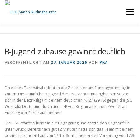
Zum
Inhalt
Menü
springen
STARTSEITE
AKTUELLES
TEAMS
EVENTS
B-Jugend zuhause gewinnt deutlich
INFOS
SPONSORING
SHOP
ÜBER UNS
VERÖFFENTLICHT AM
27. JANUAR 2026
VON
PKA
Ein echtes Torfestival erlebten die Zuschauer am Sonntagvormittag in
Witten. Die männliche B-Jugend der HSG Annen-Rüdinghausen setzte
sich in der Bezirksliga mit einem deutlichen 47:27 (29:15) gegen die JSG
Westfalia Dortmund durch und ließ von Beginn an keinen Zweifel am
Ausgang der Partie aufkommen.
Die HSG startete furios in die Begegnung und setzte den Gegner früh
unter Druck. Bereits nach gut 12 Minuten hatte sich das Team mit einem
beeindruckenden Lauf von 17 Treffern einen ersten Vorsprung von 17:9