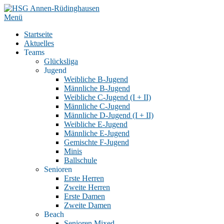
Zum
Inhalt
Menü
springen
Startseite
Aktuelles
Teams
Glücksliga
Jugend
Weibliche B-Jugend
Männliche B-Jugend
Weibliche C-Jugend (I + II)
Männliche C-Jugend
Männliche D-Jugend (I + II)
Weibliche E-Jugend
Männliche E-Jugend
Gemischte F-Jugend
Minis
Ballschule
Senioren
Erste Herren
Zweite Herren
Erste Damen
Zweite Damen
Beach
Senioren Mixed