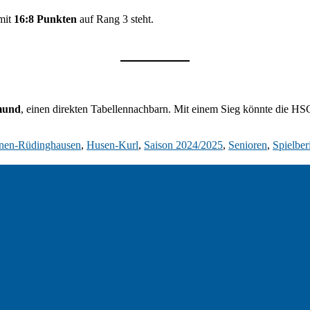
mit
16:8 Punkten
auf Rang 3 steht.
mund
, einen direkten Tabellennachbarn. Mit einem Sieg könnte die HS
en-Rüdinghausen
,
Husen-Kurl
,
Saison 2024/2025
,
Senioren
,
Spielber