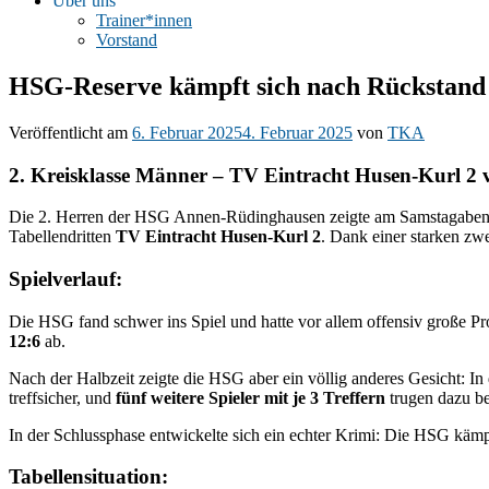
Über uns
Trainer*innen
Vorstand
HSG-Reserve kämpft sich nach Rückstand
Veröffentlicht am
6. Februar 2025
4. Februar 2025
von
TKA
2. Kreisklasse Männer – TV Eintracht Husen-Kurl 2
Die 2. Herren der HSG Annen-Rüdinghausen zeigte am Samstagabend
Tabellendritten
TV Eintracht Husen-Kurl 2
. Dank einer starken zw
Spielverlauf:
Die HSG fand schwer ins Spiel und hatte vor allem offensiv große P
12:6
ab.
Nach der Halbzeit zeigte die HSG aber ein völlig anderes Gesicht: In
treffsicher, und
fünf weitere Spieler mit je 3 Treffern
trugen dazu be
In der Schlussphase entwickelte sich ein echter Krimi: Die HSG kämp
Tabellensituation: