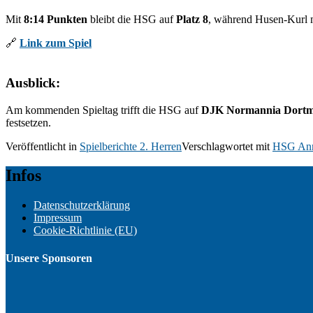
Mit
8:14 Punkten
bleibt die HSG auf
Platz 8
, während Husen-Kurl 
🔗
Link zum Spiel
Ausblick:
Am kommenden Spieltag trifft die HSG auf
DJK Normannia Dort
festsetzen.
Veröffentlicht in
Spielberichte 2. Herren
Verschlagwortet mit
HSG Ann
Infos
Datenschutzerklärung
Impressum
Cookie-Richtlinie (EU)
Unsere Sponsoren