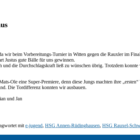
aus
wir beim Vorbereitungs-Turnier in Witten gegen die Rauxler im Finale 
t Justus gute Bälle für uns gewinnen.
h und die Durchschlagskraft ließ zu wünschen übrig. Trotzdem konnte w
ats-Ole eine Super-Premiere, denn diese Jungs machten ihre „ersten“
nd. Die Tordifferenz konnten wir ausbauen.
lian und Jan
agwortet mit
e-jugend
,
HSG Annen-Rüdinghausen
,
HSG Rauxel-Schw