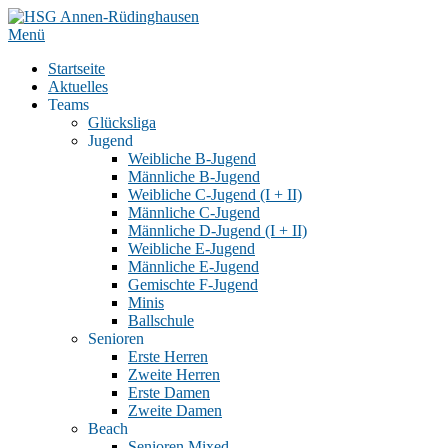
Zum
Inhalt
Menü
springen
Startseite
Aktuelles
Teams
Glücksliga
Jugend
Weibliche B-Jugend
Männliche B-Jugend
Weibliche C-Jugend (I + II)
Männliche C-Jugend
Männliche D-Jugend (I + II)
Weibliche E-Jugend
Männliche E-Jugend
Gemischte F-Jugend
Minis
Ballschule
Senioren
Erste Herren
Zweite Herren
Erste Damen
Zweite Damen
Beach
Senioren Mixed