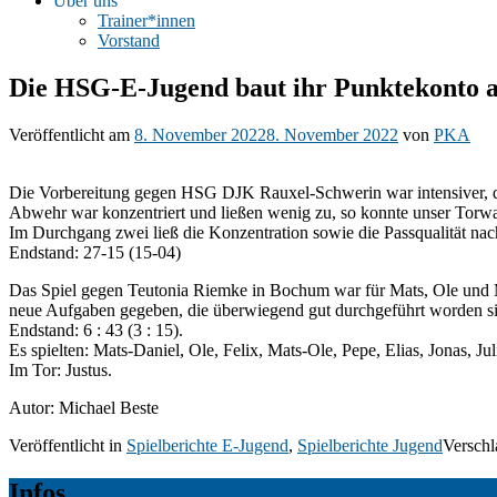
Über uns
Trainer*innen
Vorstand
Die HSG-E-Jugend baut ihr Punktekonto 
Veröffentlicht am
8. November 2022
8. November 2022
von
PKA
Die Vorbereitung gegen HSG DJK Rauxel-Schwerin war intensiver, da 
Abwehr war konzentriert und ließen wenig zu, so konnte unser Torwar
Im Durchgang zwei ließ die Konzentration sowie die Passqualität nac
Endstand: 27-15 (15-04)
Das Spiel gegen Teutonia Riemke in Bochum war für Mats, Ole und M
neue Aufgaben gegeben, die überwiegend gut durchgeführt worden si
Endstand: 6 : 43 (3 : 15).
Es spielten: Mats-Daniel, Ole, Felix, Mats-Ole, Pepe, Elias, Jonas, Ju
Im Tor: Justus.
Autor: Michael Beste
Veröffentlicht in
Spielberichte E-Jugend
,
Spielberichte Jugend
Verschl
Infos