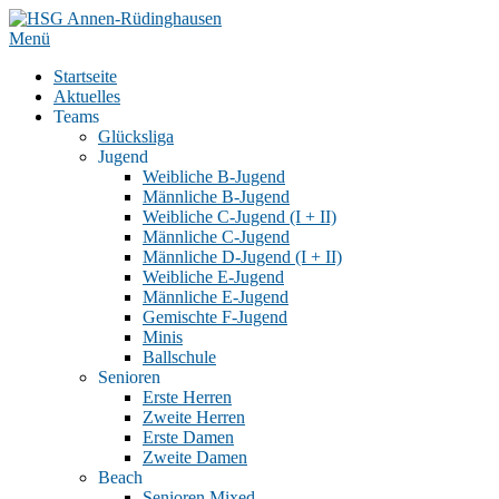
Zum
Inhalt
Menü
springen
Startseite
Aktuelles
Teams
Glücksliga
Jugend
Weibliche B-Jugend
Männliche B-Jugend
Weibliche C-Jugend (I + II)
Männliche C-Jugend
Männliche D-Jugend (I + II)
Weibliche E-Jugend
Männliche E-Jugend
Gemischte F-Jugend
Minis
Ballschule
Senioren
Erste Herren
Zweite Herren
Erste Damen
Zweite Damen
Beach
Senioren Mixed