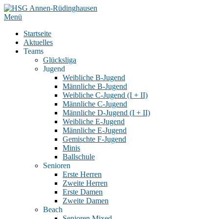
Zum
Inhalt
Menü
springen
Startseite
Aktuelles
Teams
Glücksliga
Jugend
Weibliche B-Jugend
Männliche B-Jugend
Weibliche C-Jugend (I + II)
Männliche C-Jugend
Männliche D-Jugend (I + II)
Weibliche E-Jugend
Männliche E-Jugend
Gemischte F-Jugend
Minis
Ballschule
Senioren
Erste Herren
Zweite Herren
Erste Damen
Zweite Damen
Beach
Senioren Mixed