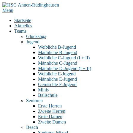
Zum
Inhalt
Menü
springen
Startseite
Aktuelles
Teams
Glücksliga
Jugend
Weibliche B-Jugend
Männliche B-Jugend
Weibliche C-Jugend (I + II)
Männliche C-Jugend
Männliche D-Jugend (I + II)
Weibliche E-Jugend
Männliche E-Jugend
Gemischte F-Jugend
Minis
Ballschule
Senioren
Erste Herren
Zweite Herren
Erste Damen
Zweite Damen
Beach
Senioren Mixed