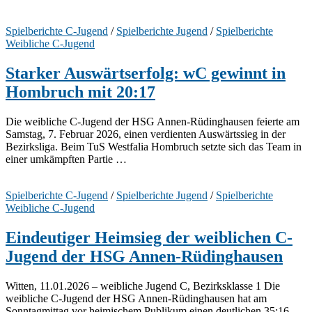
Spielberichte C-Jugend
/
Spielberichte Jugend
/
Spielberichte
Weibliche C-Jugend
Starker Auswärtserfolg: wC gewinnt in
Hombruch mit 20:17
Die weibliche C-Jugend der HSG Annen-Rüdinghausen feierte am
Samstag, 7. Februar 2026, einen verdienten Auswärtssieg in der
Bezirksliga. Beim TuS Westfalia Hombruch setzte sich das Team in
einer umkämpften Partie …
Spielberichte C-Jugend
/
Spielberichte Jugend
/
Spielberichte
Weibliche C-Jugend
Eindeutiger Heimsieg der weiblichen C-
Jugend der HSG Annen-Rüdinghausen
Witten, 11.01.2026 – weibliche Jugend C, Bezirksklasse 1 Die
weibliche C-Jugend der HSG Annen-Rüdinghausen hat am
Sonntagmittag vor heimischem Publikum einen deutlichen 35:16-