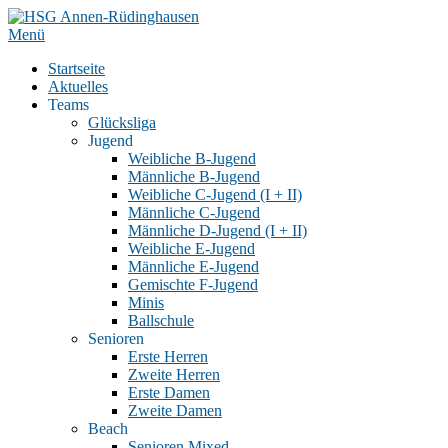
Zum
Inhalt
Menü
springen
Startseite
Aktuelles
Teams
Glücksliga
Jugend
Weibliche B-Jugend
Männliche B-Jugend
Weibliche C-Jugend (I + II)
Männliche C-Jugend
Männliche D-Jugend (I + II)
Weibliche E-Jugend
Männliche E-Jugend
Gemischte F-Jugend
Minis
Ballschule
Senioren
Erste Herren
Zweite Herren
Erste Damen
Zweite Damen
Beach
Senioren Mixed