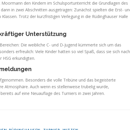
k Moormann den Kindern im Schulsportunterricht die Grundlagen des
dann in zwei Abschnitten ausgetragen: Zunächst spielten die Erst- un
n Klassen. Trotz der kurzfristigen Verlegung in die Rüdinghauser Halle
räftiger Unterstützung
 Bereichen: Die weibliche C- und D-Jugend kümmerte sich um das
nders erfreulich: Viele Kinder hatten so viel Spaß, dass sie sich nach
er HSG erkundigten.
kmeldungen
aufgenommen. Besonders die volle Tribüne und das begeisterte
re Atmosphäre. Auch wenn es stellenweise trubelig wurde,
h bereits auf eine Neuauflage des Turniers in zwei Jahren.